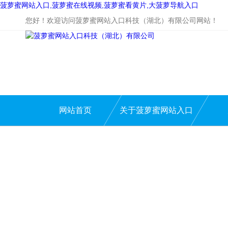
菠萝蜜网站入口,菠萝蜜在线视频,菠萝蜜看黄片,大菠萝导航入口
您好！欢迎访问菠萝蜜网站入口科技（湖北）有限公司网站！
网站首页
关于菠萝蜜网站入口