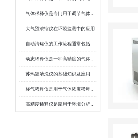
气体稀释仪是专门用于调节气体浓度的设备
大气预浓缩仪在环境监测中的应用
自动清罐仪的工作流程通常包括以下几点
动态稀释仪是一种高精度的气体处理设备
苏玛罐清洗仪的基础知识及应用
标气稀释仪是用于气体浓度稀释的仪器
高精度稀释仪是应用于环境分析等领域的实验室设备