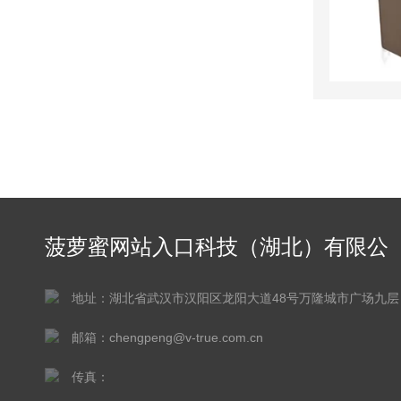
菠萝蜜网站入口科技（湖北）有限公
司
地址：湖北省武汉市汉阳区龙阳大道48号万隆城市广场九层
邮箱：chengpeng@v-true.com.cn
传真：